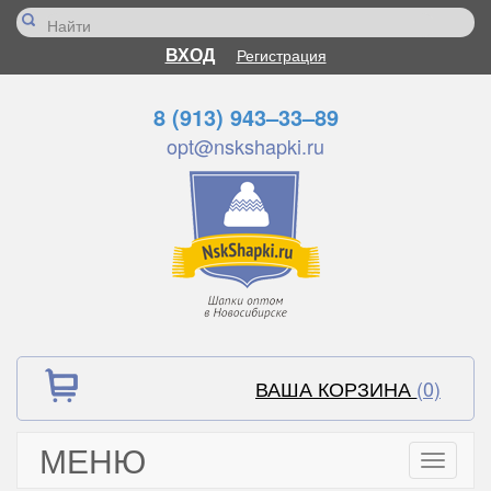
ВХОД
Регистрация
8 (913) 943–33–89
opt@nskshapki.ru
ВАША КОРЗИНА
(0)
МЕНЮ
Toggle
navigati