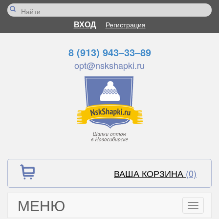
ВХОД
Регистрация
8 (913) 943–33–89
opt@nskshapki.ru
ВАША КОРЗИНА
(0)
МЕНЮ
Toggle
navigati