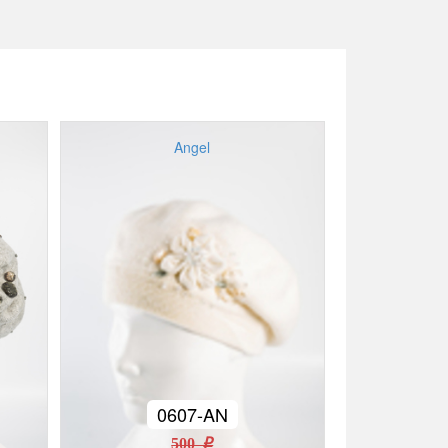
Angel
0607-AN
500 r