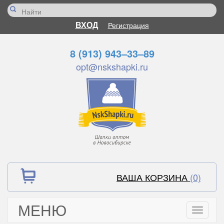
ВХОД
Регистрация
8 (913) 943–33–89
opt@nskshapki.ru
ВАША КОРЗИНА
(0)
МЕНЮ
Toggle
navigati