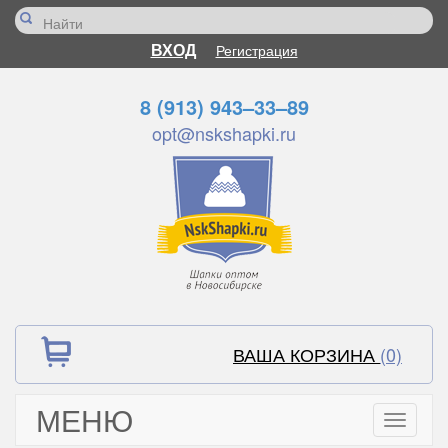
ВХОД
Регистрация
8 (913) 943–33–89
opt@nskshapki.ru
ВАША КОРЗИНА
(0)
МЕНЮ
Toggle
navigati