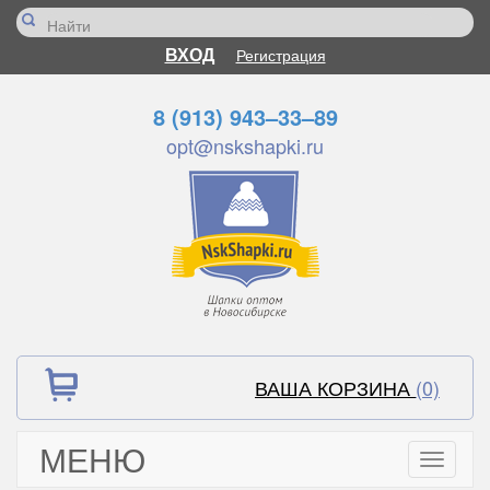
ВХОД
Регистрация
8 (913) 943–33–89
opt@nskshapki.ru
ВАША КОРЗИНА
(0)
МЕНЮ
Toggle
navigati