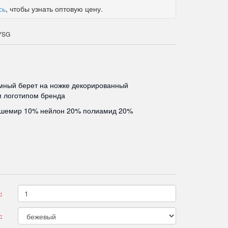
сь
, чтобы узнать оптовую цену.
 YSG
мный берет на ножке декорированный
 логотипом бренда
ашемир 10% нейлон 20% полиамид 20%
:
: