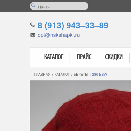
8 (913) 943–33–89
opt@nskshapki.ru
КАТАЛОГ
ПРАЙС
СКИДКИ
ГЛАВНАЯ
>
КАТАЛОГ
>
БЕРЕТЫ
>
286 ЕSW