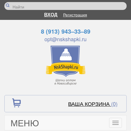
ВХОД
Регистрация
8 (913) 943–33–89
opt@nskshapki.ru
ВАША КОРЗИНА
(0)
МЕНЮ
Toggle
navigati