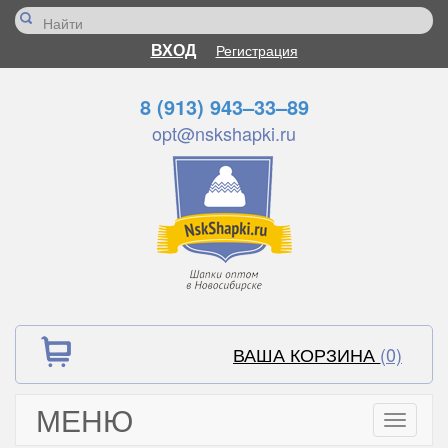
ВХОД
Регистрация
8 (913) 943–33–89
opt@nskshapki.ru
ВАША КОРЗИНА
(0)
МЕНЮ
Toggle
navigati