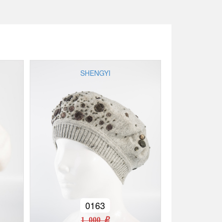
SHENGYI
0163
1 000 r