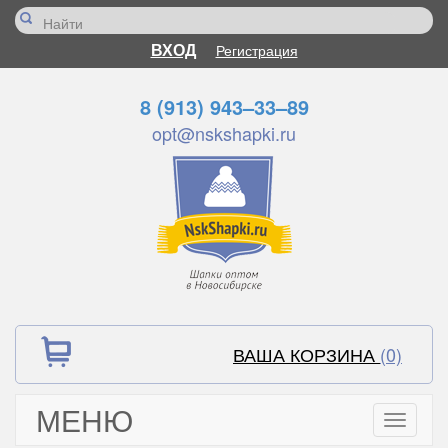
ВХОД
Регистрация
8 (913) 943–33–89
opt@nskshapki.ru
ВАША КОРЗИНА
(0)
МЕНЮ
Toggle
navigati