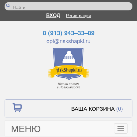
ВХОД
Регистрация
8 (913) 943–33–89
opt@nskshapki.ru
ВАША КОРЗИНА
(0)
МЕНЮ
Toggle
navigati