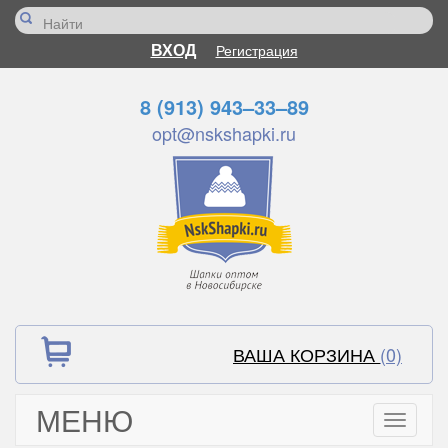
ВХОД
Регистрация
8 (913) 943–33–89
opt@nskshapki.ru
ВАША КОРЗИНА
(0)
МЕНЮ
Toggle
navigati