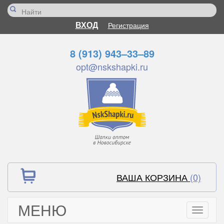
ВХОД
Регистрация
8 (913) 943–33–89
opt@nskshapki.ru
ВАША КОРЗИНА
(0)
МЕНЮ
Toggle
navigati