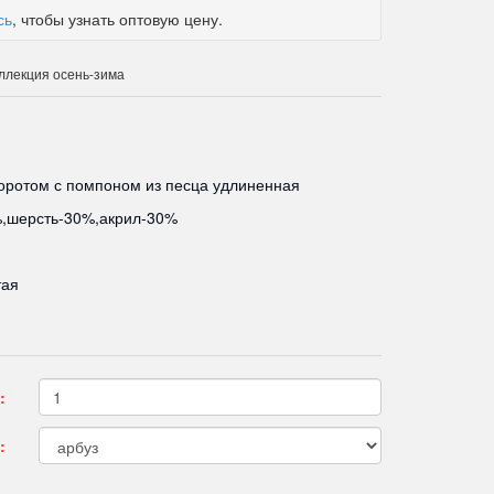
сь
, чтобы узнать оптовую цену.
ллекция осень-зима
оротом с помпоном из песца удлиненная
%,шерсть-30%,акрил-30%
тая
:
: