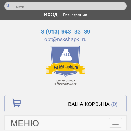
ВХОД
Регистрация
8 (913) 943–33–89
opt@nskshapki.ru
ВАША КОРЗИНА
(0)
МЕНЮ
Toggle
navigati