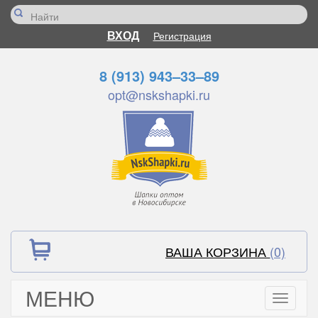
ВХОД
Регистрация
8 (913) 943–33–89
opt@nskshapki.ru
ВАША КОРЗИНА
(0)
МЕНЮ
Toggle
navigati