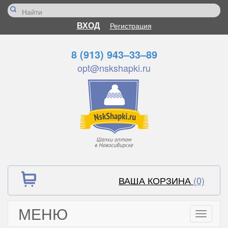
ВХОД
Регистрация
8 (913) 943–33–89
opt@nskshapki.ru
ВАША КОРЗИНА
(0)
МЕНЮ
Toggle
navigati