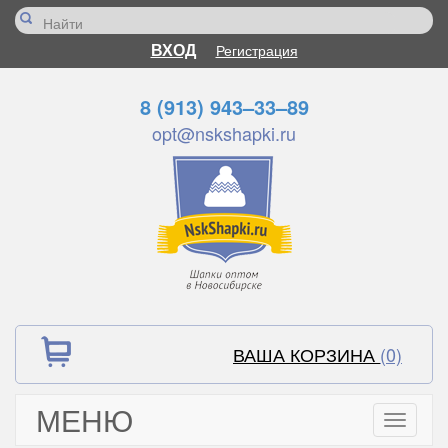
ВХОД
Регистрация
8 (913) 943–33–89
opt@nskshapki.ru
ВАША КОРЗИНА
(0)
МЕНЮ
Toggle
navigati