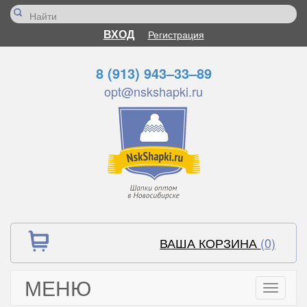
ВХОД
Регистрация
8 (913) 943–33–89
opt@nskshapki.ru
ВАША КОРЗИНА
(0)
МЕНЮ
Toggle
navigati