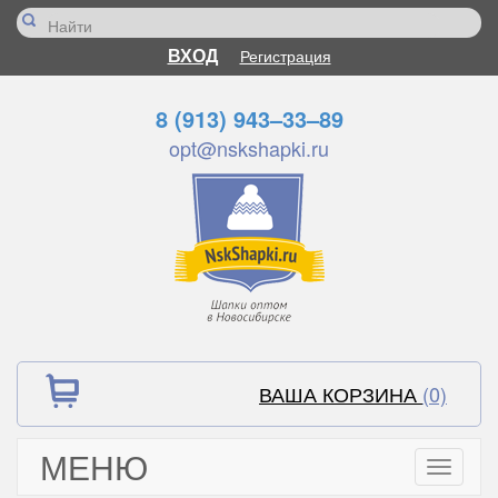
ВХОД
Регистрация
8 (913) 943–33–89
opt@nskshapki.ru
ВАША КОРЗИНА
(0)
МЕНЮ
Toggle
navigati