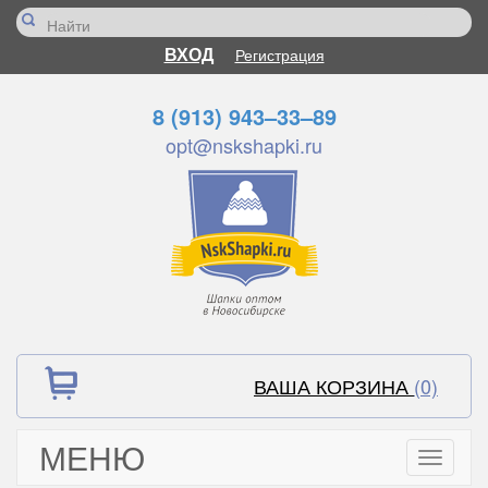
ВХОД
Регистрация
8 (913) 943–33–89
opt@nskshapki.ru
ВАША КОРЗИНА
(0)
МЕНЮ
Toggle
navigati