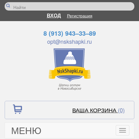
ВХОД
Регистрация
8 (913) 943–33–89
opt@nskshapki.ru
ВАША КОРЗИНА
(0)
МЕНЮ
Toggle
navigati