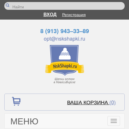
ВХОД
Регистрация
8 (913) 943–33–89
opt@nskshapki.ru
ВАША КОРЗИНА
(0)
МЕНЮ
Toggle
navigati