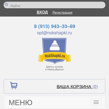
ВХОД
Регистрация
8 (913) 943–33–89
opt@nskshapki.ru
ВАША КОРЗИНА
(0)
МЕНЮ
Toggle
navigati