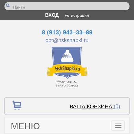
ВХОД
Регистрация
8 (913) 943–33–89
opt@nskshapki.ru
ВАША КОРЗИНА
(0)
МЕНЮ
Toggle
navigati