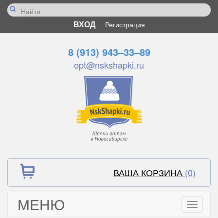
ВХОД
Регистрация
8 (913) 943–33–89
opt@nskshapki.ru
ВАША КОРЗИНА
(0)
МЕНЮ
Toggle
navigati