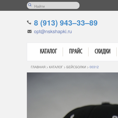
8 (913) 943–33–89
opt@nskshapki.ru
КАТАЛОГ
ПРАЙС
СКИДКИ
ГЛАВНАЯ
>
КАТАЛОГ
>
БЕЙСБОЛКИ
>
00312