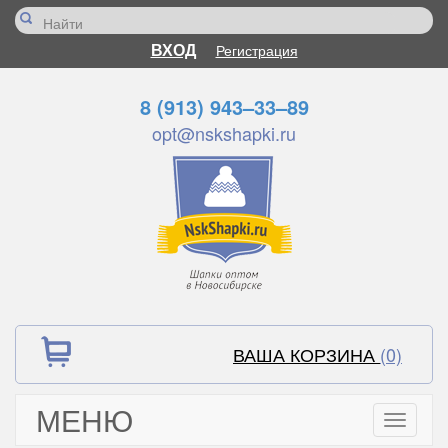
ВХОД
Регистрация
8 (913) 943–33–89
opt@nskshapki.ru
ВАША КОРЗИНА
(0)
МЕНЮ
Toggle
navigati