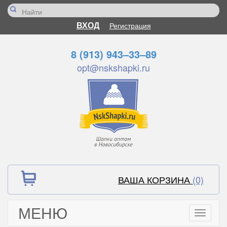
ВХОД
Регистрация
8 (913) 943–33–89
opt@nskshapki.ru
ВАША КОРЗИНА
(0)
МЕНЮ
Toggle
navigati