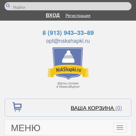
ВХОД
Регистрация
8 (913) 943–33–89
opt@nskshapki.ru
ВАША КОРЗИНА
(0)
МЕНЮ
Toggle
navigati