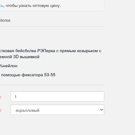
сь
, чтобы узнать оптовую цену.
сболок
тковая бейсболка РЭПерка с прямым козырьком с
ъемной 3D вышивкой
0%нейлон
с помощью фиксатора 53-55
:
: