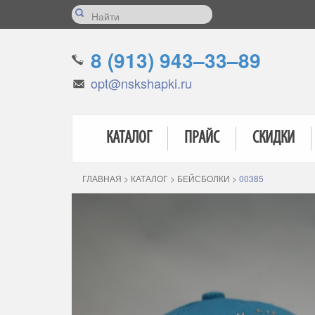
8 (913) 943–33–89
opt@nskshapki.ru
КАТАЛОГ
ПРАЙС
СКИДКИ
ГЛАВНАЯ
>
КАТАЛОГ
>
БЕЙСБОЛКИ
>
00385