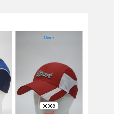
Matrix
00068
420 r