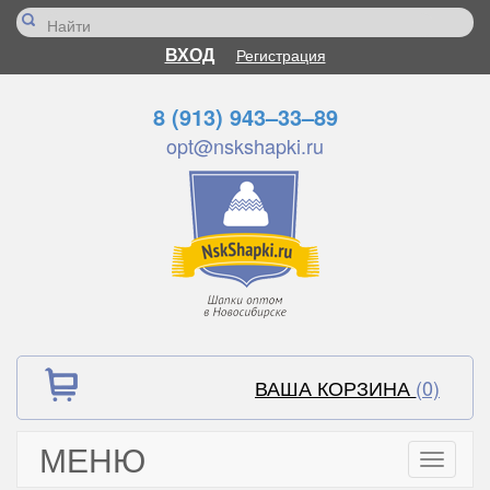
ВХОД
Регистрация
8 (913) 943–33–89
opt@nskshapki.ru
ВАША КОРЗИНА
(0)
МЕНЮ
Toggle
navigati