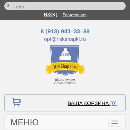
ВХОД
Регистрация
8 (913) 943–33–89
opt@nskshapki.ru
ВАША КОРЗИНА
(0)
МЕНЮ
Toggle
navigati