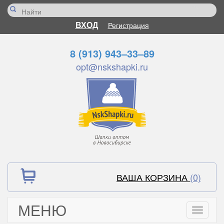
ВХОД
Регистрация
8 (913) 943–33–89
opt@nskshapki.ru
ВАША КОРЗИНА
(0)
МЕНЮ
Toggle
navigati