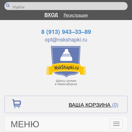
ВХОД
Регистрация
8 (913) 943–33–89
opt@nskshapki.ru
ВАША КОРЗИНА
(0)
МЕНЮ
Toggle
navigati