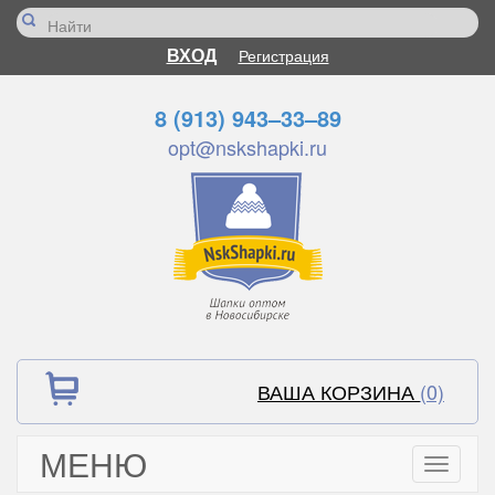
ВХОД
Регистрация
8 (913) 943–33–89
opt@nskshapki.ru
ВАША КОРЗИНА
(0)
МЕНЮ
Toggle
navigati