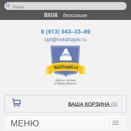
ВХОД
Регистрация
8 (913) 943–33–89
opt@nskshapki.ru
ВАША КОРЗИНА
(0)
МЕНЮ
Toggle
navigati