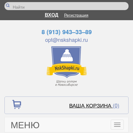
ВХОД
Регистрация
8 (913) 943–33–89
opt@nskshapki.ru
ВАША КОРЗИНА
(0)
МЕНЮ
Toggle
navigati