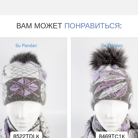
ВАМ МОЖЕТ
ПОНРАВИТЬСЯ
:
Su Pandan
Su Pandan
8522TDLК
8469TС1К