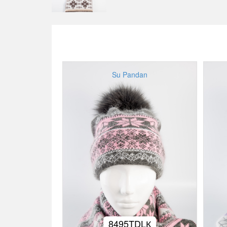
Su Pandan
8495TDLК