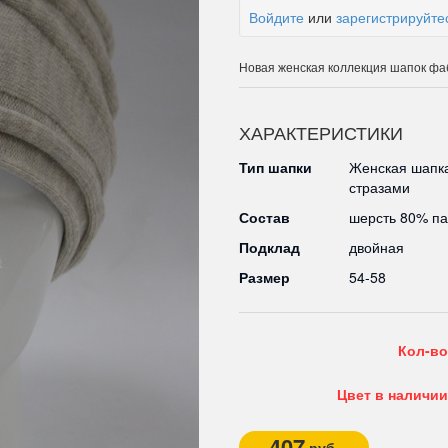
Войдите
или
зарегистрируйте
Новая женская коллекция шапок ф
ХАРАКТЕРИСТИКИ
Тип шапки
Женская шапка
стразами
Состав
шерсть 80% п
Подклад
двойная
Размер
54-58
Кол-во
Цвет в наличии
407
руб.