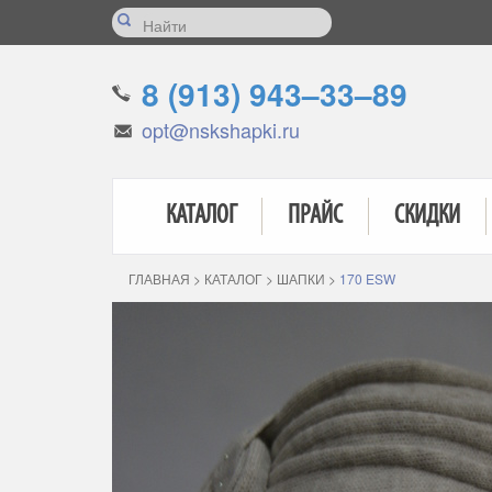
8 (913) 943–33–89
opt@nskshapki.ru
КАТАЛОГ
ПРАЙС
СКИДКИ
ГЛАВНАЯ
>
КАТАЛОГ
>
ШАПКИ
>
170 ESW