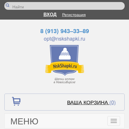
ВХОД
Регистрация
8 (913) 943–33–89
opt@nskshapki.ru
ВАША КОРЗИНА
(0)
МЕНЮ
Toggle
navigati