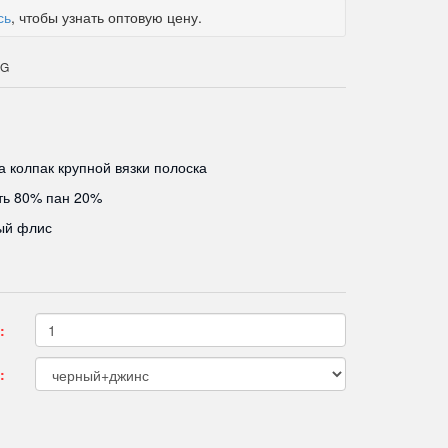
сь
, чтобы узнать оптовую цену.
SG
 колпак крупной вязки полоска
ть 80% пан 20%
ый флис
:
: