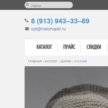
8 (913) 943–33–89
opt@nskshapki.ru
КАТАЛОГ
ПРАЙС
СКИДКИ
ГЛАВНАЯ
>
КАТАЛОГ
>
ШАПКИ
>
212 ESW