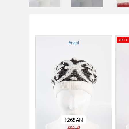
ХИТ 
Angel
1265AN
650 r