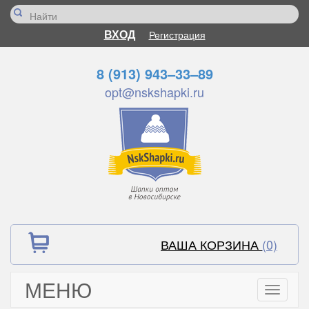
ВХОД
Регистрация
8 (913) 943–33–89
opt@nskshapki.ru
ВАША КОРЗИНА
(0)
МЕНЮ
Toggle
navigati