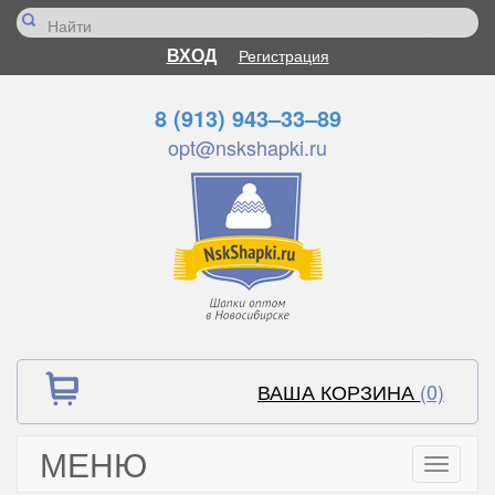
ВХОД
Регистрация
8 (913) 943–33–89
opt@nskshapki.ru
ВАША КОРЗИНА
(0)
МЕНЮ
Toggle
navigati