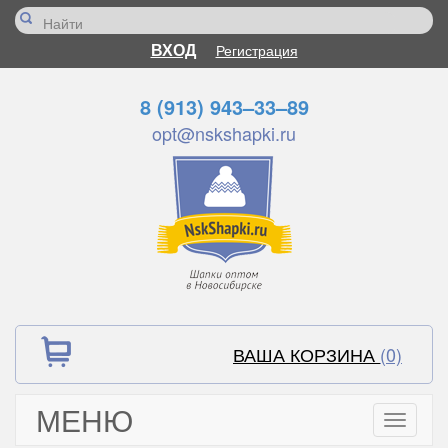
ВХОД
Регистрация
8 (913) 943–33–89
opt@nskshapki.ru
ВАША КОРЗИНА
(0)
МЕНЮ
Toggle
navigati