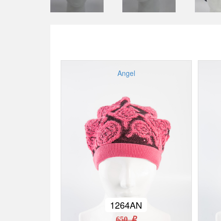
Angel
1264AN
650 r