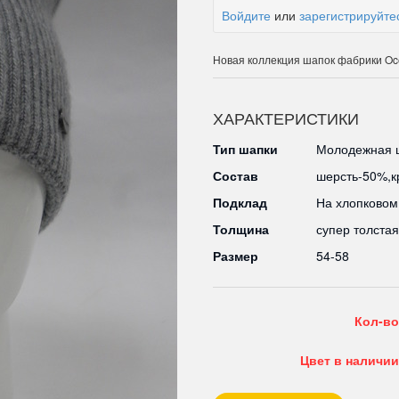
Войдите
или
зарегистрируйте
Новая коллекция шапок фабрики Oc
ХАРАКТЕРИСТИКИ
Тип шапки
Молодежная ш
Состав
шерсть-50%,к
Подклад
На хлопковом
Толщина
супер толстая
Размер
54-58
Кол-во
Цвет в наличии