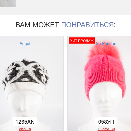
ВАМ МОЖЕТ
ПОНРАВИТЬСЯ
:
ХИТ ПРОДАЖ
Angel
Su Pandan
1265AN
058УН
650 r
1 050 r