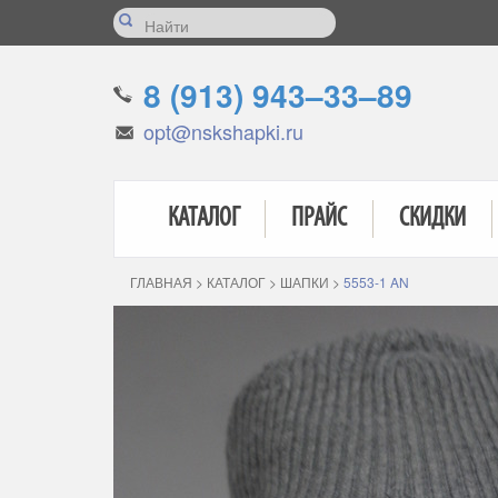
8 (913) 943–33–89
opt@nskshapki.ru
КАТАЛОГ
ПРАЙС
СКИДКИ
ГЛАВНАЯ
>
КАТАЛОГ
>
ШАПКИ
>
5553-1 AN