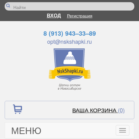
ВХОД
Регистрация
8 (913) 943–33–89
opt@nskshapki.ru
ВАША КОРЗИНА
(0)
МЕНЮ
Toggle
navigati