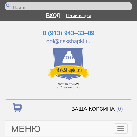
ВХОД
Регистрация
8 (913) 943–33–89
opt@nskshapki.ru
ВАША КОРЗИНА
(0)
МЕНЮ
Toggle
navigati